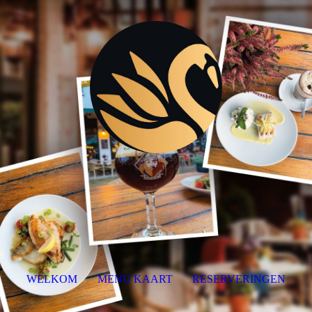
WELKOM
MENU KAART
RESERVERINGEN